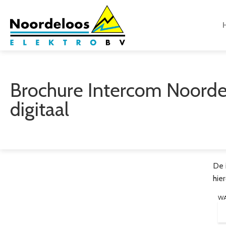
Brochure Intercom Noorde
digitaal
De 
hie
W