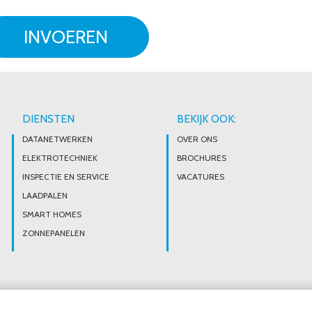
INVOEREN
DIENSTEN
BEKIJK OOK:
DATANETWERKEN
OVER ONS
ELEKTROTECHNIEK
BROCHURES
INSPECTIE EN SERVICE
VACATURES
LAADPALEN
SMART HOMES
ZONNEPANELEN
© Noordeloos Elektro B.V. 2020 - 2026
Over ons
Brochures
Vacatures