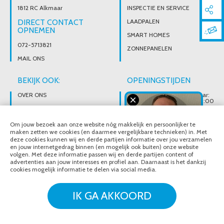
1812 RC Alkmaar
INSPECTIE EN SERVICE
DIRECT CONTACT
LAADPALEN
OPNEMEN
SMART HOMES
072-5713821
ZONNEPANELEN
MAIL ONS
BEKIJK OOK:
OPENINGSTIJDEN
OVER ONS
Wij zijn telefonisch bereikbaar:
Maandag tot vrijdag van 08:00
t/m 17:00 uur
BROCHURES
Ons magazijn is niet gericht op
VACATURES
Om jouw bezoek aan onze website nóg makkelijk en persoonlijker te
particuliere verkoop.
Afhalen van materialen is
maken zetten we cookies (en daarmee vergelijkbare technieken) in. Met
alleen mogelijk na telefonisch
deze cookies kunnen wij en derde partijen informatie over jou verzamelen
contact.
en jouw internetgedrag binnen (en mogelijk ook buiten) onze website
volgen. Met deze informatie passen wij en derde partijen content of
advertenties aan jouw interesses en profiel aan. Daarnaast is het dankzij
cookies mogelijk informatie te delen via social media.
© Noordeloos Elektro B.V. 2020 - 2026
Over ons
Brochures
IK GA AKKOORD
Vacatures