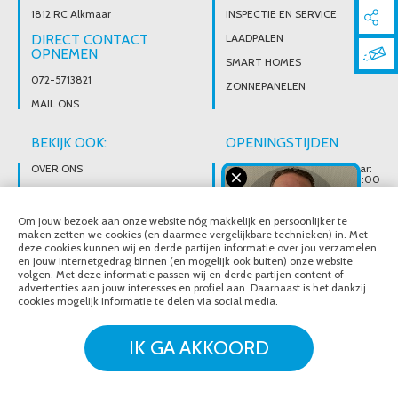
1812 RC Alkmaar
INSPECTIE EN SERVICE
DIRECT CONTACT
LAADPALEN
OPNEMEN
SMART HOMES
072-5713821
ZONNEPANELEN
MAIL ONS
BEKIJK OOK:
OPENINGSTIJDEN
OVER ONS
Wij zijn telefonisch bereikbaar:
Maandag tot vrijdag van 08:00
t/m 17:00 uur
BROCHURES
Ons magazijn is niet gericht op
VACATURES
Om jouw bezoek aan onze website nóg makkelijk en persoonlijker te
particuliere verkoop.
Afhalen van materialen is
maken zetten we cookies (en daarmee vergelijkbare technieken) in. Met
alleen mogelijk na telefonisch
deze cookies kunnen wij en derde partijen informatie over jou verzamelen
contact.
en jouw internetgedrag binnen (en mogelijk ook buiten) onze website
volgen. Met deze informatie passen wij en derde partijen content of
advertenties aan jouw interesses en profiel aan. Daarnaast is het dankzij
cookies mogelijk informatie te delen via social media.
© Noordeloos Elektro B.V. 2020 - 2026
Over ons
Brochures
IK GA AKKOORD
Vacatures