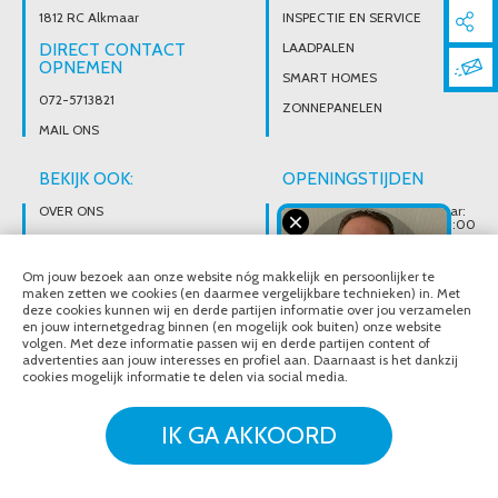
1812 RC Alkmaar
INSPECTIE EN SERVICE
DIRECT CONTACT
LAADPALEN
OPNEMEN
SMART HOMES
072-5713821
ZONNEPANELEN
MAIL ONS
BEKIJK OOK:
OPENINGSTIJDEN
OVER ONS
Wij zijn telefonisch bereikbaar:
Maandag tot vrijdag van 08:00
t/m 17:00 uur
BROCHURES
Ons magazijn is niet gericht op
VACATURES
Om jouw bezoek aan onze website nóg makkelijk en persoonlijker te
particuliere verkoop.
Afhalen van materialen is
maken zetten we cookies (en daarmee vergelijkbare technieken) in. Met
alleen mogelijk na telefonisch
deze cookies kunnen wij en derde partijen informatie over jou verzamelen
contact.
en jouw internetgedrag binnen (en mogelijk ook buiten) onze website
volgen. Met deze informatie passen wij en derde partijen content of
advertenties aan jouw interesses en profiel aan. Daarnaast is het dankzij
cookies mogelijk informatie te delen via social media.
© Noordeloos Elektro B.V. 2020 - 2026
Over ons
Brochures
IK GA AKKOORD
Vacatures