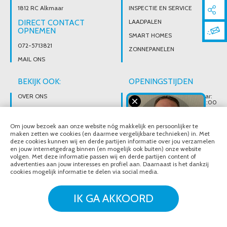
1812 RC Alkmaar
INSPECTIE EN SERVICE
DIRECT CONTACT
LAADPALEN
OPNEMEN
SMART HOMES
072-5713821
ZONNEPANELEN
MAIL ONS
BEKIJK OOK:
OPENINGSTIJDEN
OVER ONS
Wij zijn telefonisch bereikbaar:
Maandag tot vrijdag van 08:00
t/m 17:00 uur
BROCHURES
Ons magazijn is niet gericht op
VACATURES
Om jouw bezoek aan onze website nóg makkelijk en persoonlijker te
particuliere verkoop.
Afhalen van materialen is
maken zetten we cookies (en daarmee vergelijkbare technieken) in. Met
alleen mogelijk na telefonisch
deze cookies kunnen wij en derde partijen informatie over jou verzamelen
contact.
en jouw internetgedrag binnen (en mogelijk ook buiten) onze website
volgen. Met deze informatie passen wij en derde partijen content of
advertenties aan jouw interesses en profiel aan. Daarnaast is het dankzij
cookies mogelijk informatie te delen via social media.
© Noordeloos Elektro B.V. 2020 - 2026
Over ons
Brochures
IK GA AKKOORD
Vacatures