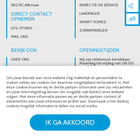
1812 RC Alkmaar
INSPECTIE EN SERVICE
DIRECT CONTACT
LAADPALEN
OPNEMEN
SMART HOMES
072-5713821
ZONNEPANELEN
MAIL ONS
BEKIJK OOK:
OPENINGSTIJDEN
OVER ONS
Wij zijn telefonisch bereikbaar:
Maandag tot vrijdag van 08:00
t/m 17:00 uur
BROCHURES
Ons magazijn is niet gericht op
VACATURES
Om jouw bezoek aan onze website nóg makkelijk en persoonlijker te
particuliere verkoop.
Afhalen van materialen is
maken zetten we cookies (en daarmee vergelijkbare technieken) in. Met
alleen mogelijk na telefonisch
deze cookies kunnen wij en derde partijen informatie over jou verzamelen
contact.
en jouw internetgedrag binnen (en mogelijk ook buiten) onze website
volgen. Met deze informatie passen wij en derde partijen content of
advertenties aan jouw interesses en profiel aan. Daarnaast is het dankzij
cookies mogelijk informatie te delen via social media.
© Noordeloos Elektro B.V. 2020 - 2026
Over ons
Brochures
IK GA AKKOORD
Vacatures