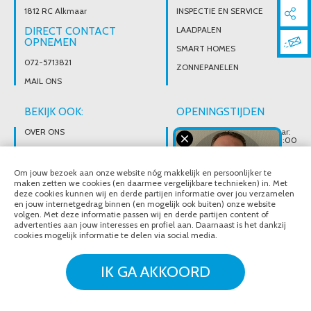
1812 RC Alkmaar
INSPECTIE EN SERVICE
DIRECT CONTACT
LAADPALEN
OPNEMEN
SMART HOMES
072-5713821
ZONNEPANELEN
MAIL ONS
BEKIJK OOK:
OPENINGSTIJDEN
OVER ONS
Wij zijn telefonisch bereikbaar:
Maandag tot vrijdag van 08:00
t/m 17:00 uur
BROCHURES
Ons magazijn is niet gericht op
VACATURES
Om jouw bezoek aan onze website nóg makkelijk en persoonlijker te
particuliere verkoop.
Afhalen van materialen is
maken zetten we cookies (en daarmee vergelijkbare technieken) in. Met
alleen mogelijk na telefonisch
deze cookies kunnen wij en derde partijen informatie over jou verzamelen
contact.
en jouw internetgedrag binnen (en mogelijk ook buiten) onze website
volgen. Met deze informatie passen wij en derde partijen content of
advertenties aan jouw interesses en profiel aan. Daarnaast is het dankzij
cookies mogelijk informatie te delen via social media.
© Noordeloos Elektro B.V. 2020 - 2026
Over ons
Brochures
IK GA AKKOORD
Vacatures