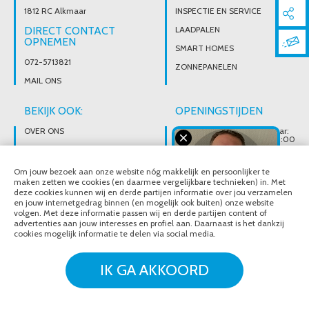
1812 RC Alkmaar
INSPECTIE EN SERVICE
DIRECT CONTACT
LAADPALEN
OPNEMEN
SMART HOMES
072-5713821
ZONNEPANELEN
MAIL ONS
BEKIJK OOK:
OPENINGSTIJDEN
OVER ONS
Wij zijn telefonisch bereikbaar:
Maandag tot vrijdag van 08:00
t/m 17:00 uur
BROCHURES
Ons magazijn is niet gericht op
VACATURES
Om jouw bezoek aan onze website nóg makkelijk en persoonlijker te
particuliere verkoop.
Afhalen van materialen is
maken zetten we cookies (en daarmee vergelijkbare technieken) in. Met
alleen mogelijk na telefonisch
deze cookies kunnen wij en derde partijen informatie over jou verzamelen
contact.
en jouw internetgedrag binnen (en mogelijk ook buiten) onze website
volgen. Met deze informatie passen wij en derde partijen content of
advertenties aan jouw interesses en profiel aan. Daarnaast is het dankzij
cookies mogelijk informatie te delen via social media.
© Noordeloos Elektro B.V. 2020 - 2026
Over ons
Brochures
IK GA AKKOORD
Vacatures