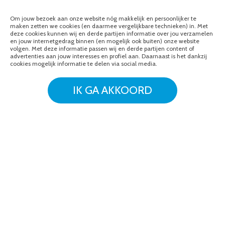
CONTACT GEGEVENS
DIENSTEN
Om jouw bezoek aan onze website nóg makkelijk en persoonlijker te
maken zetten we cookies (en daarmee vergelijkbare technieken) in. Met
Noordeloos Elektro B.V.
DATANETWERKEN
deze cookies kunnen wij en derde partijen informatie over jou verzamelen
en jouw internetgedrag binnen (en mogelijk ook buiten) onze website
Diamantweg 28
ELEKTROTECHNIEK
volgen. Met deze informatie passen wij en derde partijen content of
advertenties aan jouw interesses en profiel aan. Daarnaast is het dankzij
1812 RC Alkmaar
INSPECTIE EN SERVICE
cookies mogelijk informatie te delen via social media.
DIRECT CONTACT
LAADPALEN
OPNEMEN
SMART HOMES
IK GA AKKOORD
072-5713821
ZONNEPANELEN
MAIL ONS
BEKIJK OOK:
OPENINGSTIJDEN
OVER ONS
Wij zijn telefonisch bereikbaar:
Maandag tot vrijdag van 08:00
t/m 17:00 uur
BROCHURES
Ons magazijn is niet gericht op
VACATURES
particuliere verkoop.
Afhalen van materialen is
alleen mogelijk na telefonisch
contact.