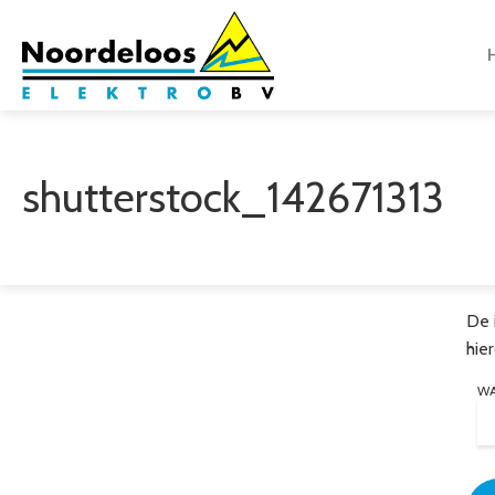
shutterstock_142671313
De 
hie
W