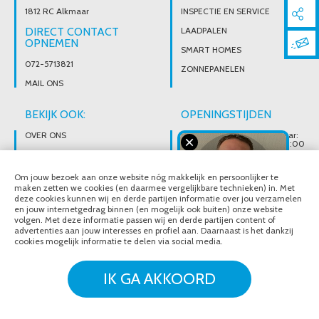
1812 RC Alkmaar
INSPECTIE EN SERVICE
DIRECT CONTACT
LAADPALEN
OPNEMEN
SMART HOMES
072-5713821
ZONNEPANELEN
MAIL ONS
BEKIJK OOK:
OPENINGSTIJDEN
OVER ONS
Wij zijn telefonisch bereikbaar:
Maandag tot vrijdag van 08:00
t/m 17:00 uur
BROCHURES
Ons magazijn is niet gericht op
VACATURES
Om jouw bezoek aan onze website nóg makkelijk en persoonlijker te
particuliere verkoop.
Afhalen van materialen is
maken zetten we cookies (en daarmee vergelijkbare technieken) in. Met
alleen mogelijk na telefonisch
deze cookies kunnen wij en derde partijen informatie over jou verzamelen
contact.
en jouw internetgedrag binnen (en mogelijk ook buiten) onze website
volgen. Met deze informatie passen wij en derde partijen content of
advertenties aan jouw interesses en profiel aan. Daarnaast is het dankzij
cookies mogelijk informatie te delen via social media.
© Noordeloos Elektro B.V. 2020 - 2026
Over ons
Brochures
IK GA AKKOORD
Vacatures