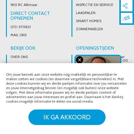
1812 RC Alkmaar
INSPECTIE EN SERVICE
DIRECT CONTACT
LAADPALEN
OPNEMEN
SMART HOMES
072-5713821
ZONNEPANELEN
MAIL ONS
BEKIJK OOK:
OPENINGSTIJDEN
OVER ONS
Wij zijn telefonisch bereikbaar:
Maandag tot vrijdag van 08:00
t/m 17:00 uur
BROCHURES
Ons magazijn is niet gericht op
VACATURES
Om jouw bezoek aan onze website nóg makkelijk en persoonlijker te
particuliere verkoop.
Afhalen van materialen is
maken zetten we cookies (en daarmee vergelijkbare technieken) in. Met
alleen mogelijk na telefonisch
deze cookies kunnen wij en derde partijen informatie over jou verzamelen
contact.
en jouw internetgedrag binnen (en mogelijk ook buiten) onze website
volgen. Met deze informatie passen wij en derde partijen content of
advertenties aan jouw interesses en profiel aan. Daarnaast is het dankzij
cookies mogelijk informatie te delen via social media.
© Noordeloos Elektro B.V. 2020 - 2026
Over ons
Brochures
IK GA AKKOORD
Vacatures