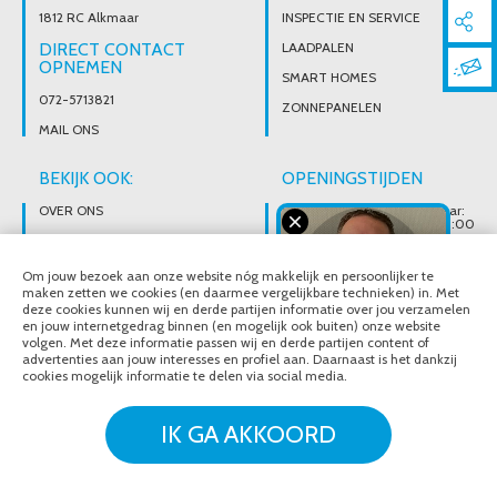
1812 RC Alkmaar
INSPECTIE EN SERVICE
DIRECT CONTACT
LAADPALEN
OPNEMEN
SMART HOMES
072-5713821
ZONNEPANELEN
MAIL ONS
BEKIJK OOK:
OPENINGSTIJDEN
OVER ONS
Wij zijn telefonisch bereikbaar:
Maandag tot vrijdag van 08:00
t/m 17:00 uur
BROCHURES
Ons magazijn is niet gericht op
VACATURES
Om jouw bezoek aan onze website nóg makkelijk en persoonlijker te
particuliere verkoop.
Afhalen van materialen is
maken zetten we cookies (en daarmee vergelijkbare technieken) in. Met
alleen mogelijk na telefonisch
deze cookies kunnen wij en derde partijen informatie over jou verzamelen
contact.
en jouw internetgedrag binnen (en mogelijk ook buiten) onze website
volgen. Met deze informatie passen wij en derde partijen content of
advertenties aan jouw interesses en profiel aan. Daarnaast is het dankzij
cookies mogelijk informatie te delen via social media.
© Noordeloos Elektro B.V. 2020 - 2026
Over ons
Brochures
IK GA AKKOORD
Vacatures