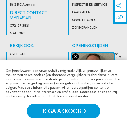
1812 RC Alkmaar
INSPECTIE EN SERVICE
DIRECT CONTACT
LAADPALEN
OPNEMEN
SMART HOMES
072-5713821
ZONNEPANELEN
MAIL ONS
BEKIJK OOK:
OPENINGSTIJDEN
OVER ONS
Wij zijn telefonisch bereikbaar:
Maandag tot vrijdag van 08:00
t/m 17:00 uur
BROCHURES
Ons magazijn is niet gericht op
VACATURES
Om jouw bezoek aan onze website nóg makkelijk en persoonlijker te
particuliere verkoop.
Afhalen van materialen is
maken zetten we cookies (en daarmee vergelijkbare technieken) in. Met
alleen mogelijk na telefonisch
deze cookies kunnen wij en derde partijen informatie over jou verzamelen
contact.
en jouw internetgedrag binnen (en mogelijk ook buiten) onze website
volgen. Met deze informatie passen wij en derde partijen content of
advertenties aan jouw interesses en profiel aan. Daarnaast is het dankzij
cookies mogelijk informatie te delen via social media.
© Noordeloos Elektro B.V. 2020 - 2026
Over ons
Brochures
IK GA AKKOORD
Vacatures