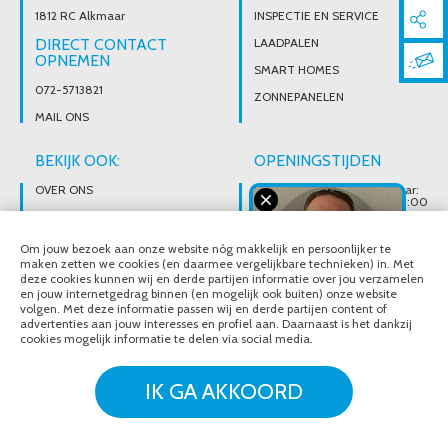
1812 RC Alkmaar
INSPECTIE EN SERVICE
DIRECT CONTACT
LAADPALEN
OPNEMEN
SMART HOMES
072-5713821
ZONNEPANELEN
MAIL ONS
BEKIJK OOK:
OPENINGSTIJDEN
OVER ONS
Wij zijn telefonisch bereikbaar:
Maandag tot vrijdag van 08:00
t/m 17:00 uur
BROCHURES
Ons magazijn is niet gericht op
VACATURES
Om jouw bezoek aan onze website nóg makkelijk en persoonlijker te
particuliere verkoop.
Afhalen van materialen is
maken zetten we cookies (en daarmee vergelijkbare technieken) in. Met
alleen mogelijk na telefonisch
deze cookies kunnen wij en derde partijen informatie over jou verzamelen
contact.
en jouw internetgedrag binnen (en mogelijk ook buiten) onze website
volgen. Met deze informatie passen wij en derde partijen content of
advertenties aan jouw interesses en profiel aan. Daarnaast is het dankzij
cookies mogelijk informatie te delen via social media.
© Noordeloos Elektro B.V. 2020 - 2026
Over ons
Brochures
IK GA AKKOORD
Vacatures